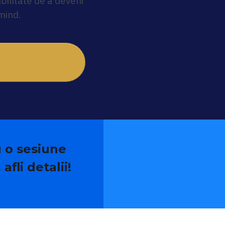
bilitate de a deveni
mind.
u o sesiune
afli detalii!