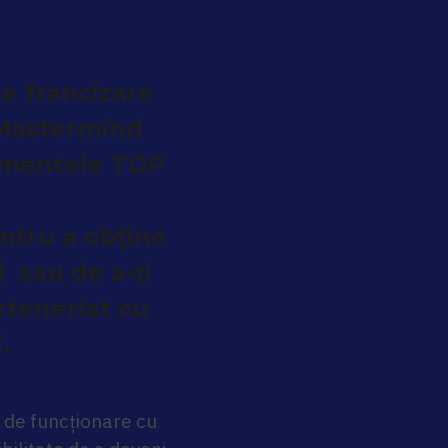
e francizare
 Mastermind
imentele TOP
ntru a obține
 sau de a-ți
arteneriat cu
.
i de funcționare cu