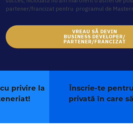
succes, niciodată nu am mai oferit o astfel de posi
partener/francizat pentru programul de Master
VREAU SĂ DEVIN
BUSINESS DEVELOPER/
PARTENER/FRANCIZAT
u privire la
Înscrie-te pentr
teneriat!
privată în care să 