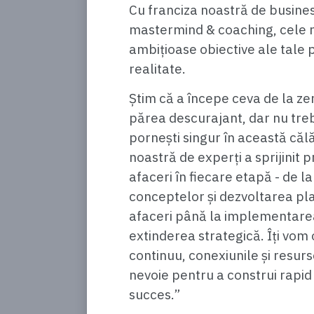
Cu franciza noastră de busine
mastermind & coaching, cele 
ambițioase obiective ale tale 
realitate.
Știm că a începe ceva de la ze
părea descurajant, dar nu tre
pornești singur în această căl
noastră de experți a sprijinit p
afaceri în fiecare etapă - de l
conceptelor și dezvoltarea pla
afaceri până la implementarea 
extinderea strategică. Îți vom 
continuu, conexiunile și resurs
nevoie pentru a construi rapid
succes.”