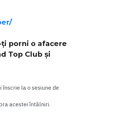
er/
ți porni o afacere
d Top Club și
 înscrie la o sesiune de
ora acestei întâlniri.