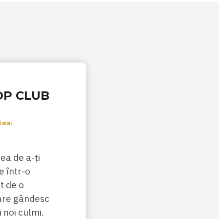
OP CLUB
tea:
ea de a-ți
e într-o
t de o
are gândesc
i noi culmi.