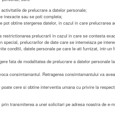
d activitatile de prelucrare a datelor personale;
ale inexacte sau se poti completa;
 se pot obtine stergerea datelor, in cazul in care prelucrarea
ta restrictionarea prelucrarii in cazul in care se contesta exa
n special, prelucrarilor de date care se intemeiaza pe interes
ite conditii, datele personale pe care le-ati furnizat, intr-un 
re fata de modalitatea de prelucrare a datelor personale la
voca consimtamantul. Retragerea consimtamantului va avea ef
 poate cere si obtine interventia umana cu privire la respect
at prin transmiterea a unei solicitari pe adresa noastra de e-