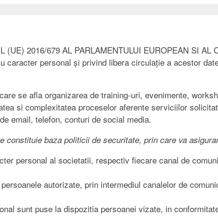
UL (UE) 2016/679 AL PARLAMENTULUI EUROPEAN SI AL CONSI
cu caracter personal și privind libera circulație a acestor d
re care se afla organizarea de training-uri, evenimente, works
a si complexitatea proceselor aferente serviciilor solicitate
e email, telefon, conturi de social media.
re constituie baza politicii de securitate, prin care va asigu
acter personal al societatii, respectiv fiecare canal de comun
a persoanele autorizate, prin intermediul canalelor de comunic
sonal sunt puse la dispozitia persoanei vizate, in conformitate