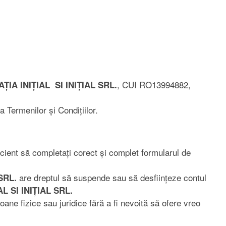
, CUI RO13994882,
ȚIA INIȚIAL SI INIȚIAL SRL.
a Termenilor și Condițiilor.
ficient să completați corect și complet formularul de
are dreptul să suspende sau să desființeze contul
 SRL.
L SI INIȚIAL SRL.
oane fizice sau juridice fără a fi nevoită să ofere vreo