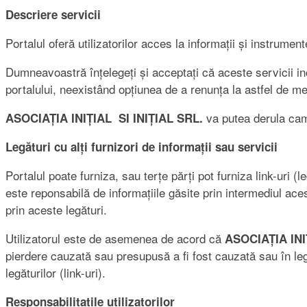
Descriere servicii
Portalul oferă utilizatorilor acces la informații și instrume
Dumneavoastră înțelegeți și acceptați că aceste servicii in
portalului, neexistând opțiunea de a renunța la astfel de m
va putea derula camp
ASOCIAȚIA INIȚIAL SI INIȚIAL SRL.
Legături cu alți furnizori de informații sau servicii
Portalul poate furniza, sau terțe părți pot furniza link-uri 
este reponsabilă de informațiile găsite prin intermediul ace
prin aceste legături.
Utilizatorul este de asemenea de acord că
ASOCIAȚIA INI
pierdere cauzată sau presupusă a fi fost cauzată sau în legă
legăturilor (link-uri).
Responsabilitatile utilizatorilor