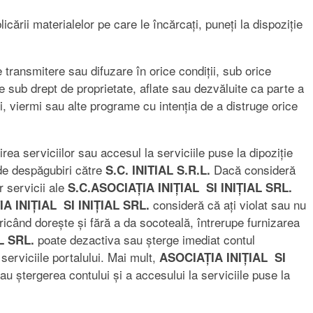
cării materialelor pe care le încărcați, puneți la dispoziție
e transmitere sau difuzare în orice condiții, sub orice
te sub drept de proprietate, aflate sau dezvăluite ca parte a
și, viermi sau alte programe cu intenția de a distruge orice
irea serviciilor sau accesul la serviciile puse la dipoziție
i de despăgubiri către
Dacă consideră
S.C. INITIAL S.R.L.
r servicii ale
S.C.ASOCIAȚIA INIȚIAL SI INIȚIAL SRL.
consideră că ați violat sau nu
A INIȚIAL SI INIȚIAL SRL.
când dorește și fără a da socoteală, întrerupe furnizarea
poate dezactiva sau șterge imediat contul
AL SRL.
serviciile portalului. Mai mult,
ASOCIAȚIA INIȚIAL SI
u ștergerea contului și a accesului la serviciile puse la