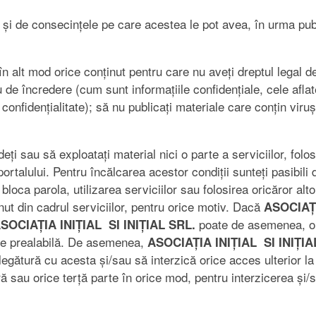
 și de consecințele pe care acestea le pot avea, în urma publi
 în alt mod orice conținut pentru care nu aveți dreptul legal d
u de încredere (cum sunt informațiile confidențiale, cele afla
e confidențialitate); să nu publicați materiale care conțin viru
deți sau să exploatați material nici o parte a serviciilor, folos
portalului. Pentru încălcarea acestor condiții sunteți pasibil
bloca parola, utilizarea serviciilor sau folosirea oricăror alto
nut din cadrul serviciilor, pentru orice motiv. Dacă
ASOCIAȚI
poate de asemenea, ori
SOCIAȚIA INIȚIAL SI INIȚIAL SRL.
icare prealabilă. De asemenea,
ASOCIAȚIA INIȚIAL SI INIȚI
legătură cu acesta și/sau să interzică orice acces ulterior la 
sau orice terță parte în orice mod, pentru interzicerea și/sa