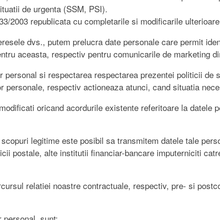
ituatii de urgenta (SSM, PSI).
3/2003 republicata cu completarile si modificarile ulterioare
teresele dvs., putem prelucra date personale care permit iden
tru aceasta, respectiv pentru comunicarile de marketing di
er personal si respectarea respectarea prezentei politicii de
r personale, respectiv actioneaza atunci, cand situatia neces
i sa modificati oricand acordurile existente referitoare la dat
e scopuri legitime este posibil sa transmitem datele tale perso
icii postale, alte institutii financiar-bancare imputerniciti ca
rsul relatiei noastre contractuale, respectiv, pre- si postc
 personal, sunt: