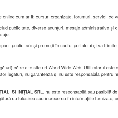
nte online cum ar fi: cursuri organizate, forumuri, servicii d
clud publicitate, diverse anunțuri, mesaje administrative și 
esaje.
anii publicitare și promoții în cadrul portalului și va trimite
(legături) către alte site-uri World Wide Web. Utilizatorul est
stor legături, nu garantează și nu este responsabilă pentru nic
nu este responsabilă sau pasibilă de a
ȚIAL SI INIȚIAL SRL.
tură cu folosirea sau încrederea în informațiile furnizate, ac