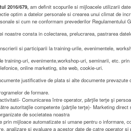
am definit scopurile si mijloacele utilizarii dat
ul 2016/679,
otectie optim a datelor personale si crearea unui climat de in
rsonale si cum ne conformam prevederilor Regulamentului Gen
i noastre consta in colectarea, prelucrarea, pastrarea date
crierii si participarii la training-urile, evenimentele, works
e training-uri, evenimente,workshop-uri, seminarii, etc. prin
elefonice, online marketing, site web, cookie-uri.
documente justificative de plata si alte documente prevazute
rogramelor de formare.
ctivitatii- Comunicarea între operator, părţile terţe şi perso
tre autoritaţile competente (părţile terţe)- Marketing direct s
 organizate de societatea noastra
rice prin mijloace automatizate si umane pentru o informare, 
are, analizare si evaluare a acestor date de catre operator si