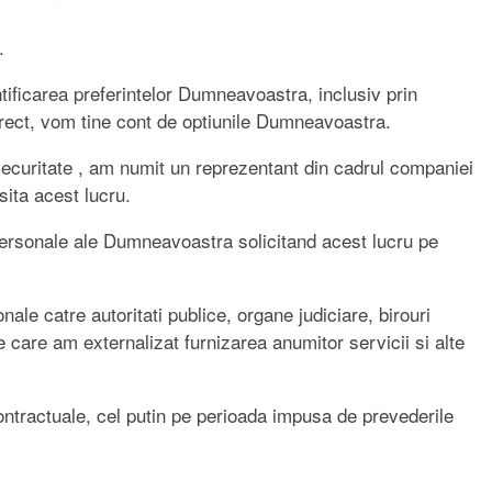
.
tificarea preferintelor Dumneavoastra, inclusiv prin
rect, vom tine cont de optiunile Dumneavoastra.
 securitate , am numit un reprezentant din cadrul companiei
ita acest lucru.
ele personale ale Dumneavoastra solicitand acest lucru pe
nale catre autoritati publice, organe judiciare, birouri
tre care am externalizat furnizarea anumitor servicii si alte
ontractuale, cel putin pe perioada impusa de prevederile