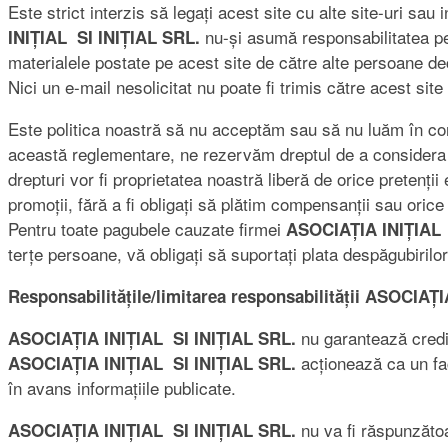
Este strict interzis să legați acest site cu alte site-uri sa
nu-și asumă responsabilitatea pe
INIȚIAL SI INIȚIAL SRL.
materialele postate pe acest site de către alte persoane de
Nici un e-mail nesolicitat nu poate fi trimis către acest site
Este politica noastră să nu acceptăm sau să nu luăm în consi
această reglementare, ne rezervăm dreptul de a considera ac
drepturi vor fi proprietatea noastră liberă de orice preten
promoții, fără a fi obligați să plătim compensanții sau orice 
Pentru toate pagubele cauzate firmei
ASOCIAȚIA INIȚIAL 
terțe persoane, vă obligați să suportați plata despăgubiril
Responsabilitățile/limitarea responsabilității ASOCIAȚ
nu garantează credibi
ASOCIAȚIA INIȚIAL SI INIȚIAL SRL.
acționează ca un fact
ASOCIAȚIA INIȚIAL SI INIȚIAL SRL.
în avans informațiile publicate.
nu va fi răspunzătoar
ASOCIAȚIA INIȚIAL SI INIȚIAL SRL.