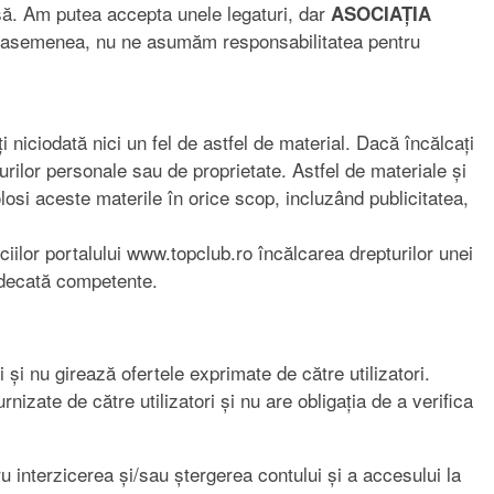
risă. Am putea accepta unele legaturi, dar
ASOCIAȚIA
 De asemenea, nu ne asumăm responsabilitatea pentru
 niciodată nici un fel de astfel de material. Dacă încălcați
rilor personale sau de proprietate. Astfel de materiale și
osi aceste materile în orice scop, incluzând publicitatea,
ciilor portalului www.topclub.ro încălcarea drepturilor unei
judecată competente.
i și nu girează ofertele exprimate de către utilizatori.
rnizate de către utilizatori și nu are obligația de a verifica
u interzicerea și/sau ștergerea contului și a accesului la