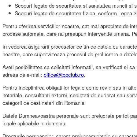
Scopuri legate de securitatea si sanatatea muncii si s
Scopuri legate de securitatea fizica, conform Legea 33
Pentru oferirea serviciilor noastre, cat mai apropiate de in
procese automate, care nu presupun interventie umana. Pen
In vederea asigurarii proceselor ce tin de datele cu caract
noastre, care supervizeaza procesul de prelucrare a datelo
Aveti posibilitatea sa solicitati informatii, sa verificati s
adresa de e-mail:
office@topclub.ro
.
Pentru indeplinirea obligatiilor legale ce ne revin sau in alt
notariale, consultanti externi, societati de curierat sau serv
categorii de destinatari din Romania
Datele Dumneavoastra personale sunt prelucrate pe tot parcu
legale aplicabile in domeniu.
Drepturile persoanelor, carora prelucram datele cu caracter