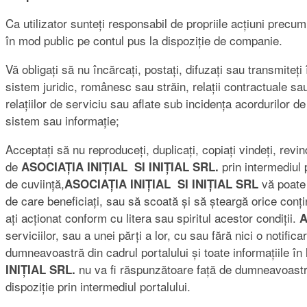
Ca utilizator sunteți responsabil de propriile acțiuni precum
în mod public pe contul pus la dispoziție de companie.
Vă obligați să nu încărcați, postați, difuzați sau transmiteți
sistem juridic, românesc sau străin, relații contractuale sa
relațiilor de serviciu sau aflate sub incidența acordurilor d
sistem sau informație;
Acceptați să nu reproduceți, duplicați, copiați vindeți, revin
de
prin intermediul 
ASOCIAȚIA INIȚIAL SI INIȚIAL SRL.
de cuviință,
vă poate 
ASOCIAȚIA INIȚIAL SI INIȚIAL SRL
de care beneficiați, sau să scoată și să șteargă orice conți
ați acționat conform cu litera sau spiritul acestor condiții.
A
serviciilor, sau a unei părți a lor, cu sau fără nici o notif
dumneavoastră din cadrul portalului și toate informațiile în 
nu va fi răspunzătoare față de dumneavoastră 
INIȚIAL SRL.
dispoziție prin intermediul portalului.