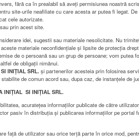
u invers, fără ca în prealabil să aveți permisiunea noastră sc
ntru site-urile neafiliate cu care acesta ar putea fi legat.
cat cele autorizate.
 sau prin acest site.
derare idei, sugestii sau materiale nesolicitate. Nu trimiteți
este materiale neconfidențiale și lipsite de protecția dreptu
ții emise de o persoană sau un grup de persoane; vom putea fol
altfel de obligații nimănui.
și partenerilor acesteia prin folosirea servi
SI INIȚIAL SRL.
or stabilite de comun acord sau, dupa caz, de instanțele de 
IA INIȚIAL SI INIȚIAL SRL.
litatea, acuratețea informațiilor publicate de către utilizator
or pasiv în distribuția și publicarea informațiilor pe portal fu
e față de utilizator sau orice terță parte în orice mod, pentr