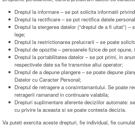
Dreptul la informare – se pot solicita informatii privin
Dreptul la rectificare – se pot rectifica datele person
Dreptul la stergerea datelor (“dreptul de a fi uitat”) –
lege;
Dreptul la restrictionarea prelucrarii – se poate solici
Dreptul de opozitie – persoanele fizice de pot opune, i
Dreptul la portabilitatea datelor – se pot primi, in anum
respectivele date sa fie transmise altui operator;
Dreptul de a depune plangere – se poate depune plange
Datelor cu Caracter Personal;
Dreptul de retragere a consimtamantului. Se poate re
retragerii ramanand in continuare valabila;
Drepturi suplimentare aferente deciziilor automate: se
cu privire la aceasta si se poate contesta decizia.
Va puteti exercita aceste drepturi, fie individual, fie cumul