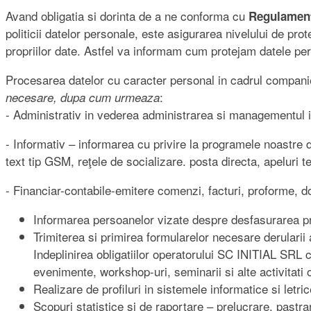
Avand obligatia si dorinta de a ne conforma cu
Regulament
politicii datelor personale, este asigurarea nivelului de pr
propriilor date. Astfel va informam cum protejam datele pe
Procesarea datelor cu caracter personal in cadrul companie
:
necesare, dupa cum urmeaza
- Administrativ in vederea administrarea si managementul ins
- Informativ – informarea cu privire la programele noastre d
text tip GSM, reţele de socializare. posta directa, apeluri t
- Financiar-contabile-emitere comenzi, facturi, proforme, 
Informarea persoanelor vizate despre desfasurarea p
Trimiterea si primirea formularelor necesare derularii a
Indeplinirea obligatiilor operatorului SC INITIAL SRL că
evenimente, workshop-uri, seminarii si alte activitati
Realizare de profiluri in sistemele informatice si let
Scopuri statistice si de raportare – prelucrare, pastr