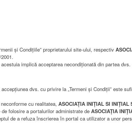
rmenii și Condițiile” proprietarului site-ului, respectiv
ASOCIA
3/2001.
lui acestuia implică acceptarea necondiționată din partea dvs. 
 accepțiunea dvs. cu privire la „Termeni și Condiții” este su
u neconforme cu realitatea,
ASOCIAȚIA INIȚIAL SI INIȚIAL
e de folosire a portalurilor administrate de
ASOCIAȚIA INIȚIA
ptul de a refuza înscrierea în portal ca utilizator a unor pers