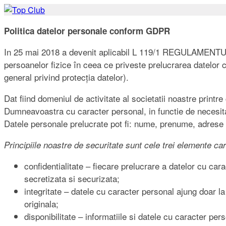
Politica datelor personale conform GDPR
In 25 mai 2018 a devenit aplicabil L 119/1 REGULAMENT
persoanelor fizice în ceea ce priveste prelucrarea datelor 
general privind protecția datelor).
Dat fiind domeniul de activitate al societatii noastre print
Dumneavoastra cu caracter personal, in functie de necesitate
Datele personale prelucrate pot fi: nume, prenume, adrese d
Principiile noastre de securitate sunt cele trei elemente ca
confidentialitate – fiecare prelucrare a datelor cu car
secretizata si securizata;
integritate – datele cu caracter personal ajung doar l
originala;
disponibilitate – informatiile si datele cu caracter per