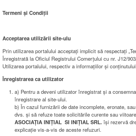
Termeni și Condiții
Acceptarea utilizării site-ulu
Prin utilizarea portalului acceptați implicit să respectați „Te
Înregistrată la Oficiul Registrului Comerțului cu nr. J12/90
Utilizarea portalului, respectiv a informațiilor și conținutu
Înregistrarea ca utilizator
a) Pentru a deveni utilizator înregistrat și a consemna
înregistrare al site-ului.
b) În cazul furnizării de date incomplete, eronate, sa
dvs. și să refuze toate solicitările curente sau viitoar
își rezervă dre
ASOCIAȚIA INIȚIAL SI INIȚIAL SRL.
explicație vis-a-vis de aceste refuzuri.