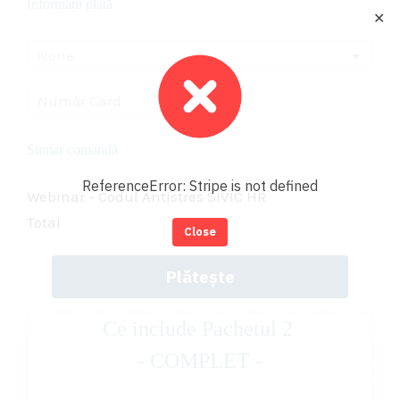
Informații plată
✕
None
Sumar comandă
ReferenceError: Stripe is not defined
Webinar - Codul Antistres SIVIC HR
Total
Close
Plătește
Ce include Pachetul 2
- COMPLET -