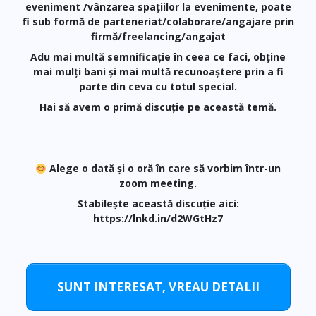
eveniment /vânzarea spațiilor la evenimente, poate
fi sub formă de parteneriat/colaborare/angajare prin
firmă/freelancing/angajat
Adu mai multă semnificație în ceea ce faci, obține
mai mulți bani și mai multă recunoaștere prin a fi
parte din ceva cu totul special.
Hai să avem o primă discuție pe această temă.
Alege o dată și o oră în care să vorbim într-un
zoom meeting.
Stabilește această discuție aici:
https://lnkd.in/d2WGtHz7
SUNT INTERESAT, VREAU DETALII