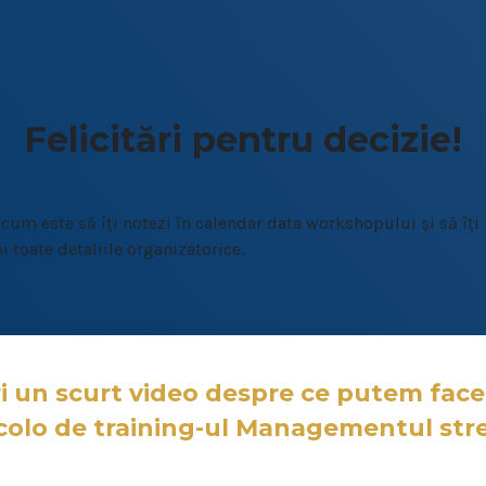
Felicitări pentru decizie!
cum este să îți notezi în calendar data workshopului și să îți
i toate detaliile organizatorice.
 un scurt video despre ce putem face
ncolo de training-ul Managementul stre