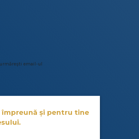
 urmărești email-ul
 împreună și pentru tine
sului.