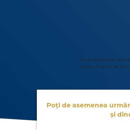
Tot ce rămâne de facut a
pentru că acolo vei prim
Poți de asemenea urmări
și di